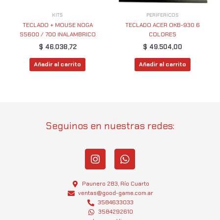
KITS
PERIFERICOS
TECLADO + MOUSE NOGA
TECLADO ACER OKB-930 6
S5600 / 700 INALAMBRICO
COLORES
$
46.038,72
$
49.504,00
Añadir al carrito
Añadir al carrito
Seguinos en nuestras redes:
I
W
n
h
s
a
t
t
Paunero 283, Río Cuarto
a
s
ventas@good-game.com.ar
g
3584633033
a
3584292610
r
p