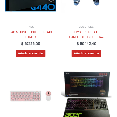
PADS
JOYSTICKS
PAD MOUSE LOGITECH G-440
JOYSTICK PS-4 BT
GAMER
CAMUFLADO «OFERTA»
$
37.128,00
$
50.142,40
Añadir al carrito
Añadir al carrito