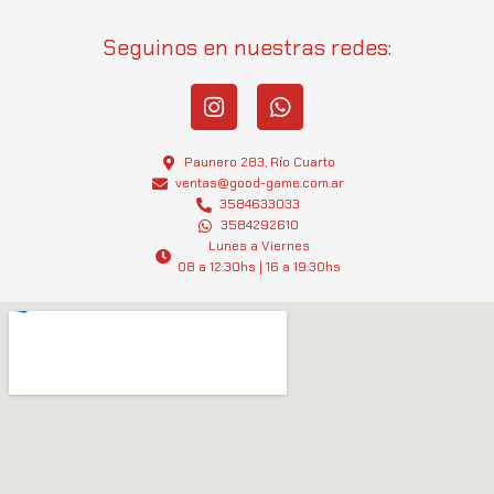
Seguinos en nuestras redes:
I
W
n
h
s
a
t
t
Paunero 283, Río Cuarto
a
s
ventas@good-game.com.ar
g
3584633033
a
3584292610
r
p
Lunes a Viernes
a
p
08 a 12:30hs | 16 a 19:30hs
m