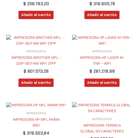
$
256.783,20
$
318.805,76
Añadir al carrito
Añadir al carrito
IMPRESORAS
IMPRESORAS
IMPRESORA BROTHER MFL -
IMPRESORA HP LASER M-
DSP-1617-NW WIFI 21PP
111W – WIFI
$
601.573,28
$
281.218,88
Añadir al carrito
Añadir al carrito
IMPRESORAS
IMPRESORAS
IMPRESORA HP MFL M141W
WIFI
IMPRESORA TERMICA
GLOBAL 54 CARACTERES
$
378.503,84