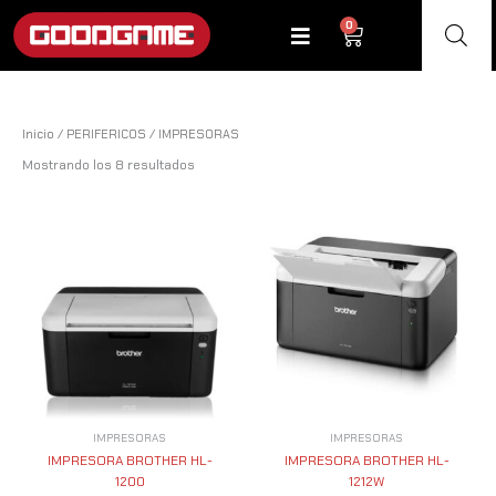
Ir
0
Cart
al
contenido
Inicio
/
PERIFERICOS
/ IMPRESORAS
Mostrando los 8 resultados
IMPRESORAS
IMPRESORAS
IMPRESORA BROTHER HL-
IMPRESORA BROTHER HL-
1200
1212W