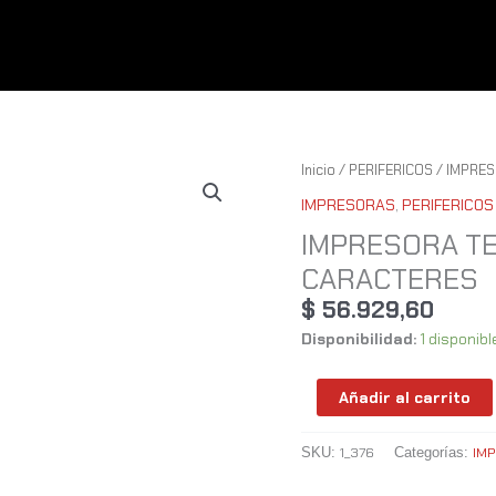
IMPRESORA
Inicio
/
PERIFERICOS
/
IMPRE
TERMICA
IMPRESORAS
,
PERIFERICOS
GLOBAL
IMPRESORA TE
54
CARACTERES
CARACTERES
cantidad
$
56.929,60
Disponibilidad:
1 disponibl
Añadir al carrito
1_376
IM
SKU:
Categorías: