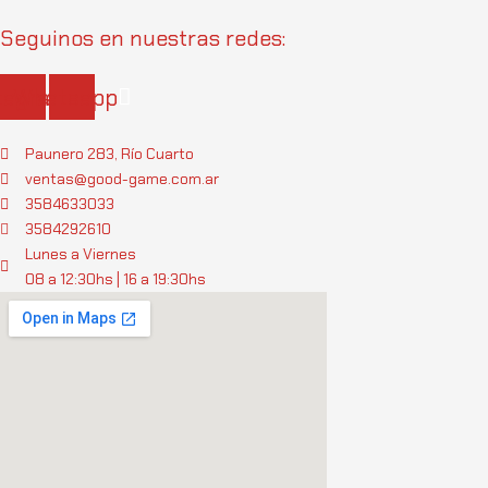
Seguinos en nuestras redes:
tagram
Whatsapp
Paunero 283, Río Cuarto
ventas@good-game.com.ar
3584633033
3584292610
Lunes a Viernes
08 a 12:30hs | 16 a 19:30hs