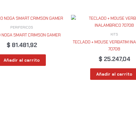
PERIFERICOS
KITS
 NOGA SMART CRIMSON GAMER
TECLADO + MOUSE VERBATIM IN
$
81.481,92
70708
$
25.247,04
Añadir al carrito
Añadir al carrito