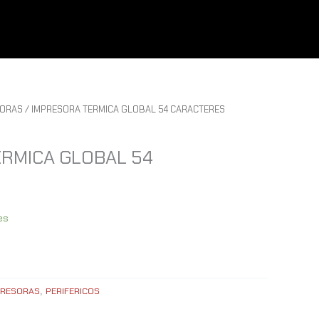
SORAS
/ IMPRESORA TERMICA GLOBAL 54 CARACTERES
RMICA GLOBAL 54
es
PRESORAS
PERIFERICOS
,