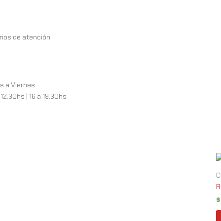
rios de atención
s a Viernes
12:30hs | 16 a 19:30hs
C
R
$