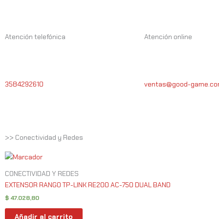
Atención telefónica
Atención online
3584292610
ventas@good-game.co
>> Conectividad y Redes
CONECTIVIDAD Y REDES
EXTENSOR RANGO TP-LINK RE200 AC-750 DUAL BAND
$
47.028,80
Añadir al carrito