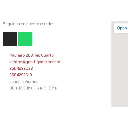
Seguinos en nuestras redes:
I
W
n
h
s
a
t
t
Paunero 283, Río Cuarto
ventas@good-game.com.ar
a
s
3584633033
g
a
3584292610
r
p
Lunes a Viernes
a
p
08 a 12:30hs | 16 a 19:30hs
m
Servicios