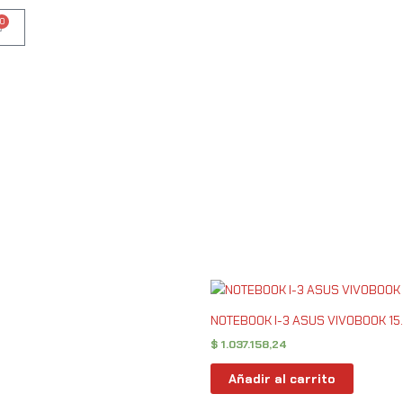
0
Cart
NOTEBOOK I-3 ASUS VIVOBOOK 15.
$
1.037.158,24
Añadir al carrito