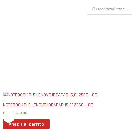
Ir
Búsqueda
de
al
productos
contenido
NOTEBOOK R-5 LENOVO IDEAPAD 15,6″ 256G – 8G
$
1.151.512,48
Añadir al carrito