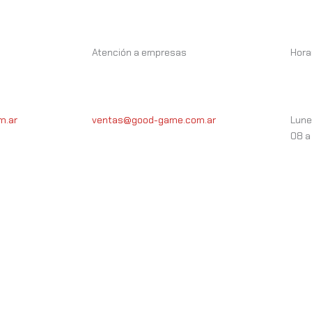
Atención a empresas
Hora
m.ar
ventas@good-game.com.ar
Lune
08 a 