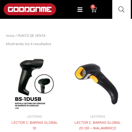
Ir
0
Cart
al
contenido
Inicio
/ PUNTO DE VENTA
Mostrando los 4 resultados
LECTORES
LECTORES
LECTOR C. BARRAS GLOBAL
LECTOR C. BARRAS GLOBAL
1D
2D QR – INALAMBRICO