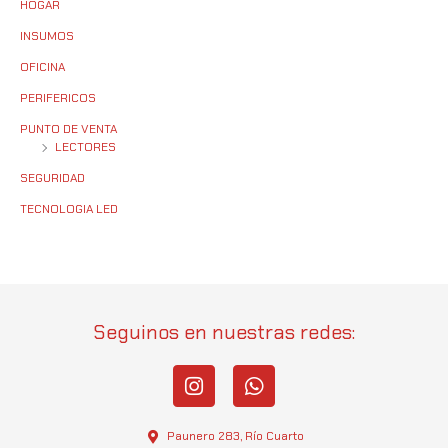
HOGAR
INSUMOS
OFICINA
PERIFERICOS
PUNTO DE VENTA
LECTORES
SEGURIDAD
TECNOLOGIA LED
Seguinos en nuestras redes:
I
W
n
h
s
a
t
t
Paunero 283, Río Cuarto