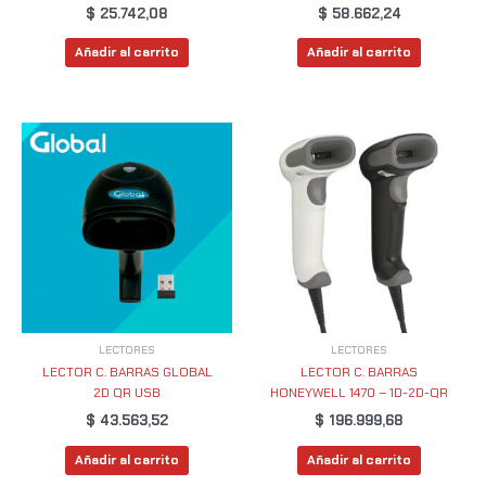
$
25.742,08
$
58.662,24
Añadir al carrito
Añadir al carrito
LECTORES
LECTORES
LECTOR C. BARRAS GLOBAL
LECTOR C. BARRAS
2D QR USB
HONEYWELL 1470 – 1D-2D-QR
$
43.563,52
$
196.999,68
Añadir al carrito
Añadir al carrito