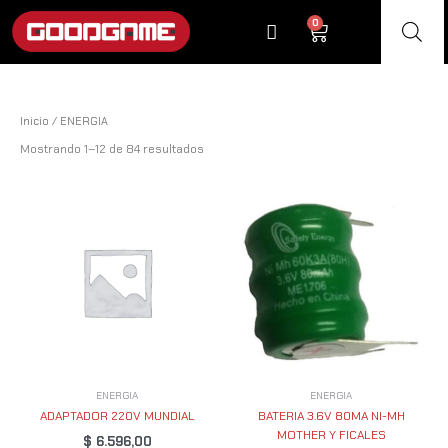
Ir
0
Cart
al
contenido
Inicio
/ ENERGIA
Mostrando 1–12 de 84 resultados
ENERGIA
ENERGIA
ADAPTADOR 220V MUNDIAL
BATERIA 3.6V 80MA NI-MH
MOTHER Y FICALES
$
6.596,00