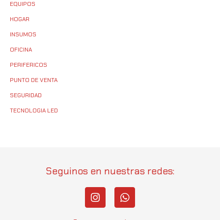
EQUIPOS
HOGAR
INSUMOS
OFICINA
PERIFERICOS
PUNTO DE VENTA
SEGURIDAD
TECNOLOGIA LED
Seguinos en nuestras redes:
I
W
n
h
s
a