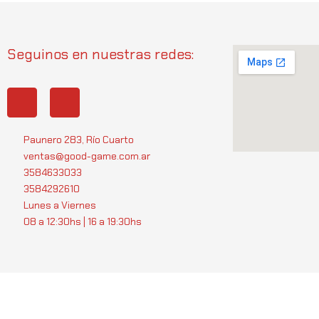
Seguinos en nuestras redes:
I
W
n
h
s
a
t
t
Paunero 283, Río Cuarto
a
s
ventas@good-game.com.ar
g
a
3584633033
r
p
3584292610
a
p
Lunes a Viernes
m
08 a 12:30hs | 16 a 19:30hs
Servicios