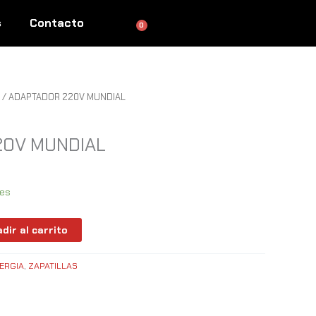
s
Contacto
0
Cart
/ ADAPTADOR 220V MUNDIAL
20V MUNDIAL
les
dir al carrito
ERGIA
,
ZAPATILLAS