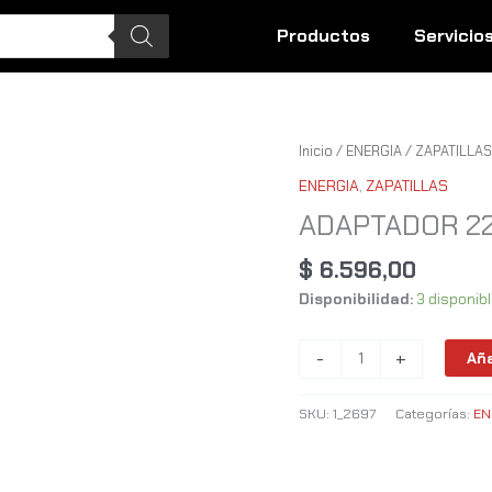
Productos
Servicio
ADAPTADOR
Inicio
/
ENERGIA
/
ZAPATILLAS
220V
ENERGIA
,
ZAPATILLAS
MUNDIAL
ADAPTADOR 2
cantidad
$
6.596,00
Disponibilidad:
3 disponib
-
+
Aña
SKU:
1_2697
Categorías:
EN