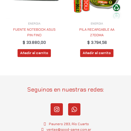
ENERGIA
ENERGIA
FUENTE NOTEBOOK ASUS
PILA RECARGABLE AA
PIN FINO
2700MA
$
33.880,00
$
3.794,56
Añadir al carrito
Añadir al carrito
Seguinos en nuestras redes:
I
W
n
h
s
a
t
t
Paunero 283, Río Cuarto
a
s
ventas@good-game.com.ar