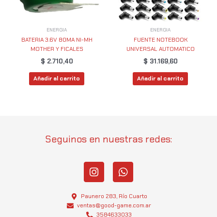
ENERGIA
ENERGIA
BATERIA 3.6V 80MA NI-MH
FUENTE NOTEBOOK
MOTHER Y FICALES
UNIVERSAL AUTOMATICO
$
2.710,40
$
31.169,60
Añadir al carrito
Añadir al carrito
Seguinos en nuestras redes:
I
W
n
h
s
a
t
t
Paunero 283, Río Cuarto
a
s
ventas@good-game.com.ar
3584633033