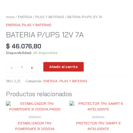
Inicio
/
ENERGIA
/
PILAS Y BATERIAS
/ BATERIA P/UPS 12V 7A
ENERGIA
,
PILAS Y BATERIAS
BATERIA P/UPS 12V 7A
$
46.076,80
Disponibilidad:
38 disponibles
-
+
Añadir al carrito
2_22
ENERGIA
PILAS Y BATERIAS
SKU:
Categorías:
,
Productos relacionados
ENERGIA
ENERGIA
ESTABILIZADOR TRV
PROTECTOR TRV SAMRT-E
POWERSAFE 3I 2000VA
INTELIGENTE