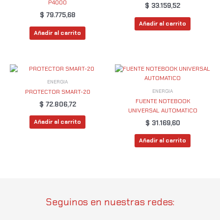
P4000
$
33.159,52
$
79.775,68
Añadir al carrito
Añadir al carrito
ENERGIA
ENERGIA
PROTECTOR SMART-20
FUENTE NOTEBOOK
$
72.806,72
UNIVERSAL AUTOMATICO
Añadir al carrito
$
31.169,60
Añadir al carrito
Seguinos en nuestras redes: