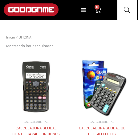
Ir
0
Cart
al
contenido
Inicio
/ OFICINA
Mostrando los 7 resultados
CALCULADORAS
CALCULADORAS
CALCULADORA GLOBAL
CALCULADORA GLOBAL DE
CIENTIFICA 240 FUNCIONES
BOLSILLO 8 DIG