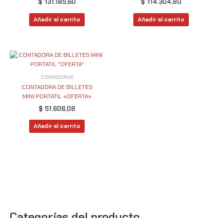
$
131.185,60
$
114.304,80
Añadir al carrito
Añadir al carrito
CONTADORAS
CONTADORA DE BILLETES
MINI PORTATIL «OFERTA»
$
51.606,08
Añadir al carrito
Categorías del producto