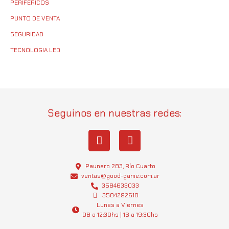
PERIFERICOS
PUNTO DE VENTA
SEGURIDAD
TECNOLOGIA LED
Seguinos en nuestras redes:
I
W
n
h
s
a
t
t
Paunero 283, Río Cuarto
a
s
ventas@good-game.com.ar
g
3584633033
a
3584292610
r
p
Lunes a Viernes
a
p
08 a 12:30hs | 16 a 19:30hs
m