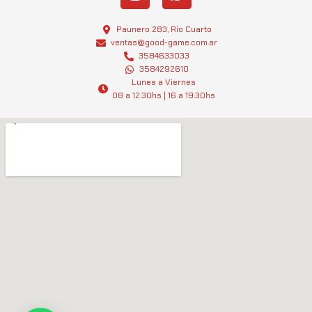
n
h
s
a
t
t
Paunero 283, Río Cuarto
a
s
ventas@good-game.com.ar
g
3584633033
a
3584292610
r
p
Lunes a Viernes
a
p
08 a 12:30hs | 16 a 19:30hs
m