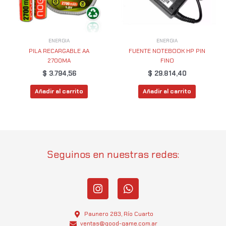
ENERGIA
ENERGIA
PILA RECARGABLE AA
FUENTE NOTEBOOK HP PIN
2700MA
FINO
$
3.794,56
$
29.814,40
Añadir al carrito
Añadir al carrito
Seguinos en nuestras redes:
I
W
n
h
s
a
t
t
Paunero 283, Río Cuarto
a
s
ventas@good-game.com.ar