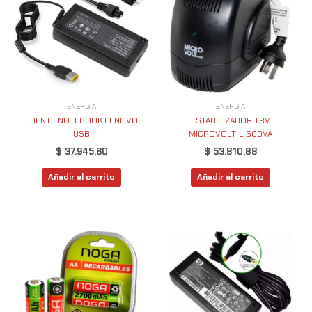
ENERGIA
ENERGIA
FUENTE NOTEBOOK LENOVO
ESTABILIZADOR TRV
USB
MICROVOLT-L 600VA
$
37.945,60
$
53.810,88
Añadir al carrito
Añadir al carrito