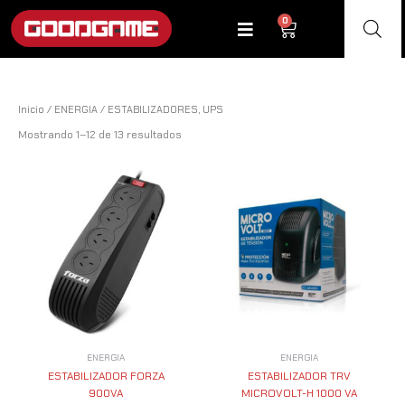
Ir
0
Cart
al
contenido
Inicio
/
ENERGIA
/ ESTABILIZADORES, UPS
Mostrando 1–12 de 13 resultados
ENERGIA
ENERGIA
ESTABILIZADOR FORZA
ESTABILIZADOR TRV
900VA
MICROVOLT-H 1000 VA