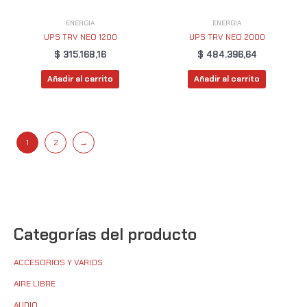
ENERGIA
ENERGIA
UPS TRV NEO 1200
UPS TRV NEO 2000
$
315.168,16
$
484.396,64
Añadir al carrito
Añadir al carrito
1
2
→
Categorías del producto
ACCESORIOS Y VARIOS
AIRE LIBRE
AUDIO