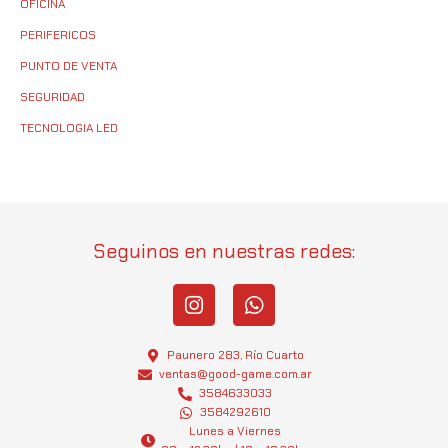
OFICINA
PERIFERICOS
PUNTO DE VENTA
SEGURIDAD
TECNOLOGIA LED
Seguinos en nuestras redes:
I
W
n
h
s
a
t
t
Paunero 283, Río Cuarto
a
s
ventas@good-game.com.ar
g
3584633033
a
3584292610
r
p
Lunes a Viernes
a
p