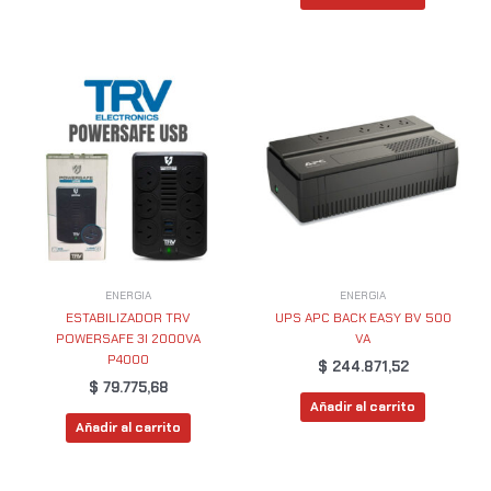
ENERGIA
ENERGIA
ESTABILIZADOR TRV
UPS APC BACK EASY BV 500
POWERSAFE 3I 2000VA
VA
P4000
$
244.871,52
$
79.775,68
Añadir al carrito
Añadir al carrito