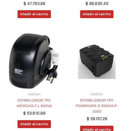
$
47.783,68
$
66.830,40
Añadir al carrito
Añadir al carrito
ENERGIA
ENERGIA
ESTABILIZADOR TRV
ESTABILIZADOR TRV
MICROVOLT-L 600VA
POWERSAFE 2I 1000VA P-
2000
$
53.810,88
$
59.157,28
Añadir al carrito
Añadir al carrito