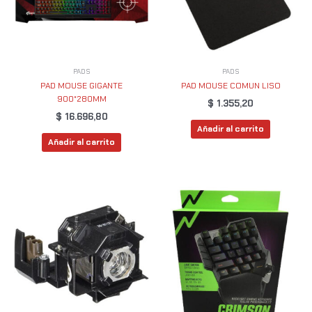
PADS
PADS
PAD MOUSE GIGANTE
PAD MOUSE COMUN LISO
900*280MM
$
1.355,20
$
16.696,80
Añadir al carrito
Añadir al carrito