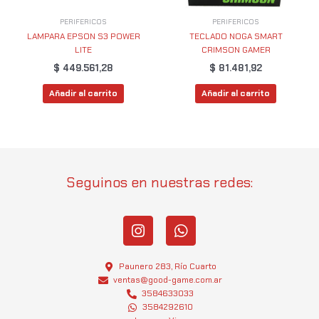
PERIFERICOS
PERIFERICOS
LAMPARA EPSON S3 POWER
TECLADO NOGA SMART
LITE
CRIMSON GAMER
$
449.561,28
$
81.481,92
Añadir al carrito
Añadir al carrito
Seguinos en nuestras redes:
I
W
n
h
s
a
t
t
Paunero 283, Río Cuarto
a
s
ventas@good-game.com.ar
g
3584633033
a
3584292610
r
p