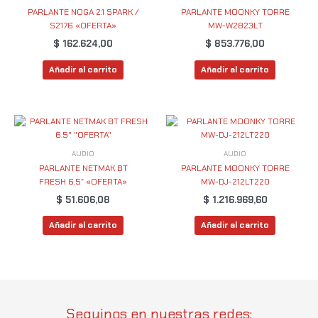
PARLANTE NOGA 2.1 SPARK /
PARLANTE MOONKY TORRE
S2176 «OFERTA»
MW-W2823LT
$
162.624,00
$
853.776,00
Añadir al carrito
Añadir al carrito
AUDIO
AUDIO
PARLANTE NETMAK BT
PARLANTE MOONKY TORRE
FRESH 6.5″ «OFERTA»
MW-DJ-212LT220
$
51.606,08
$
1.216.969,60
Añadir al carrito
Añadir al carrito
Seguinos en nuestras redes: