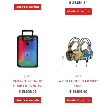
$
24.664,64
Añadir al carrito
Añadir al carrito
AUDIO
AUDIO
PARLANTE NETMAK BT
AURICULAR NISUTA UG-580C
FRESH 6.5″ «OFERTA»
PLAY4
$
51.606,08
$
56.918,40
Añadir al carrito
Añadir al carrito