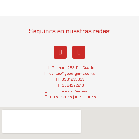
Seguinos en nuestras redes:
I
W
n
h
s
a
t
t
Paunero 283, Río Cuarto
a
s
ventas@good-game.com.ar
g
3584633033
a
3584292610
r
p
Lunes a Viernes
a
p
08 a 12:30hs | 16 a 19:30hs
m