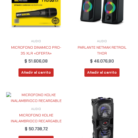
AUDIO
AUDIO
MICROFONO DINAMICO PRO-
PARLANTE NETMAK RETROIL
35 XLR «OFERTA»
THOR
$
51.606,08
$
46.076,80
Añadir al carrito
Añadir al carrito
AUDIO
MICROFONO KOLKE
INALAMBRIOCO RECARGABLE
$
50.738,72