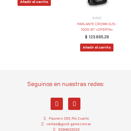
Añadir al carrito
AUDIO
PARLANTE CROWN DJS-
1000-BT «OFERTA»
$
123.865,28
Añadir al carrito
Seguinos en nuestras redes:
I
W
n
h
s
a
t
t
Paunero 283, Río Cuarto
a
s
ventas@good-game.com.ar
3584633033