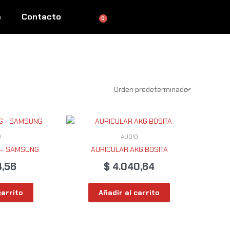
s
Contacto
0
Cart
O
AUDIO
 – SAMSUNG
AURICULAR AKG BOSITA
4,56
$
4.040,64
carrito
Añadir al carrito