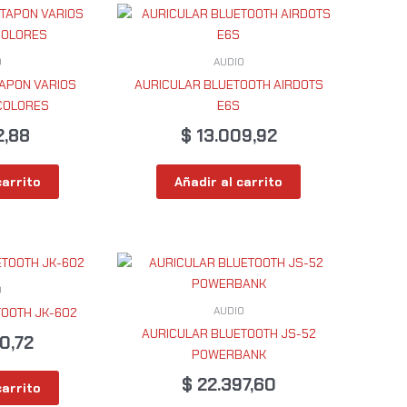
O
AUDIO
TAPON VARIOS
AURICULAR BLUETOOTH AIRDOTS
COLORES
E6S
2,88
$
13.009,92
carrito
Añadir al carrito
O
AUDIO
TOOTH JK-602
AURICULAR BLUETOOTH JS-52
0,72
POWERBANK
$
22.397,60
carrito