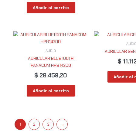
Añadir al carrito
AUDI
AUDIO
AURICULAR GEN
AURICULAR BLUETOOTH
$
11.11
PANACOM HPB14300
$
28.459,20
Añadir al 
Añadir al carrito
1
2
3
→