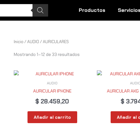
Productos
Servicio
Inicio
/
AUDIO
/ AURICULARES
Mostrando 1–12 de 33 resultados
AUDIO
AUDI
AURICULAR IPHONE
AURICULAR AKG
$
28.459,20
$
3.79
Añadir al carrito
Añadir al 