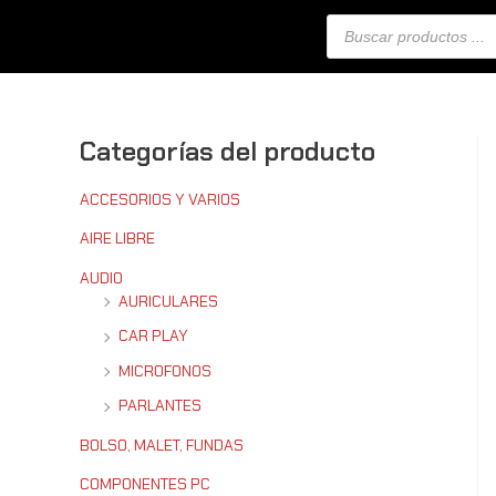
Ir
Búsqueda
al
de
productos
contenido
Categorías del producto
ACCESORIOS Y VARIOS
AIRE LIBRE
AUDIO
AURICULARES
CAR PLAY
MICROFONOS
PARLANTES
BOLSO, MALET, FUNDAS
COMPONENTES PC