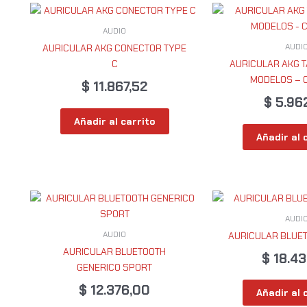
AUDIO
AUDI
AURICULAR AKG CONECTOR TYPE
C
AURICULAR AKG 
MODELOS – 
$
11.867,52
$
5.96
Añadir al carrito
Añadir al 
AUDI
AUDIO
AURICULAR BLUE
AURICULAR BLUETOOTH
$
18.43
GENERICO SPORT
$
12.376,00
Añadir al 