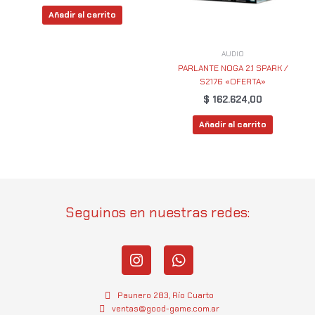
Añadir al carrito
AUDIO
PARLANTE NOGA 2.1 SPARK /
S2176 «OFERTA»
$
162.624,00
Añadir al carrito
Seguinos en nuestras redes:
I
W
n
h
s
a
t
t
Paunero 283, Río Cuarto
a
s
ventas@good-game.com.ar