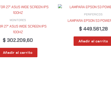
PERIFERICOS
MONITORES
LAMPARA EPSON S3 POWER
R 27″ ASUS WIDE SCREEN IPS
$
449.561,28
100HZ
$
302.209,60
Añadir al carrito
Añadir al carrito