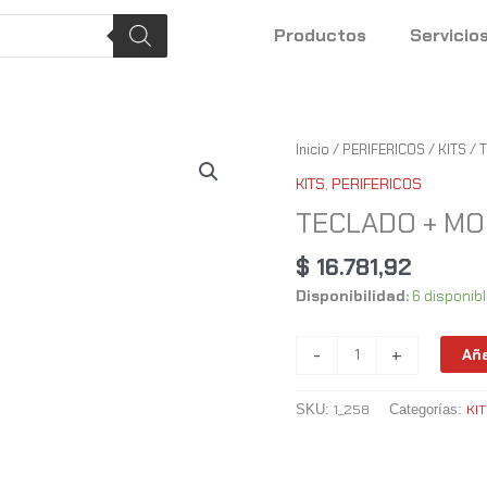
Productos
Servicio
TECLADO
Inicio
/
PERIFERICOS
/
KITS
/ 
+
KITS
,
PERIFERICOS
MOUSE
TECLADO + MO
INT-
CO
$
16.781,92
KM520
Disponibilidad:
6 disponib
USB
cantidad
-
+
Aña
1_258
KI
SKU:
Categorías: