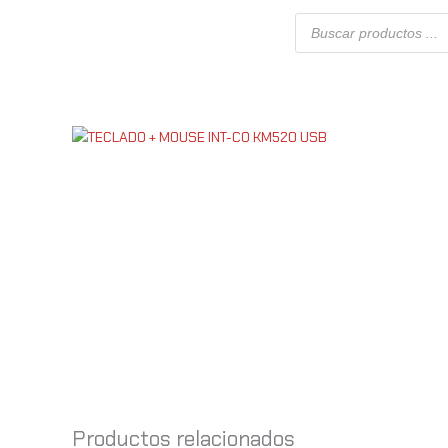
Ir
Búsqueda
al
de
productos
contenido
Productos relacionados