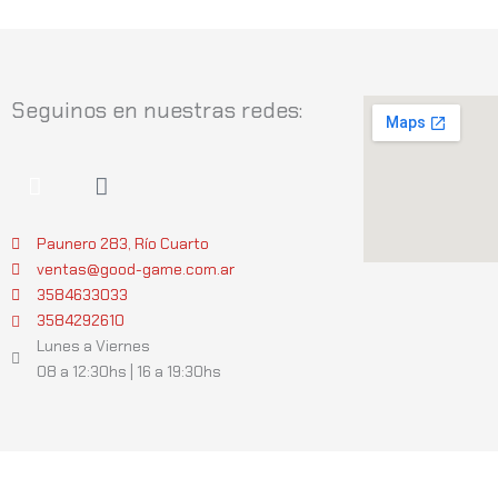
Seguinos en nuestras redes:
I
W
n
h
s
a
t
t
Paunero 283, Río Cuarto
a
s
ventas@good-game.com.ar
g
a
3584633033
r
p
3584292610
a
p
Lunes a Viernes
m
08 a 12:30hs | 16 a 19:30hs