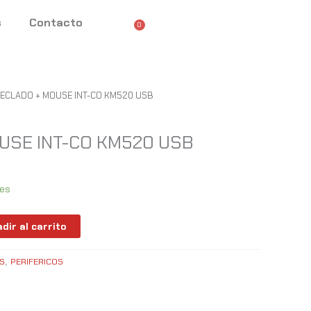
s
Contacto
0
Cart
TECLADO + MOUSE INT-CO KM520 USB
USE INT-CO KM520 USB
les
dir al carrito
TS
PERIFERICOS
,