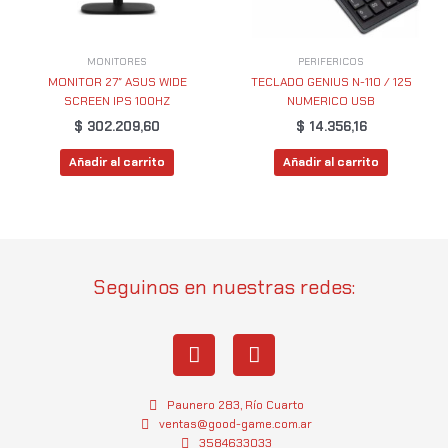
MONITORES
PERIFERICOS
MONITOR 27″ ASUS WIDE
TECLADO GENIUS N-110 / 125
SCREEN IPS 100HZ
NUMERICO USB
$
302.209,60
$
14.356,16
Añadir al carrito
Añadir al carrito
Seguinos en nuestras redes:
I
W
n
h
s
a
t
t
Paunero 283, Río Cuarto
a
s
ventas@good-game.com.ar
3584633033