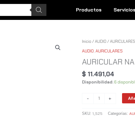
Productos
Servicio
AURICULAR
Inicio
/
AUDIO
/
AURICULARES
NAKAMICHI
AUDIO
,
AURICULARES
CE300
AURICULAR NA
cantidad
$
11.491,04
Disponibilidad:
6 disponib
-
+
Aña
1_525
AU
SKU:
Categorías: