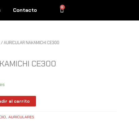
0
Cart
s
Contacto
/ AURICULAR NAKAMICHI CE300
KAMICHI CE300
les
dir al carrito
DIO
AURICULARES
,