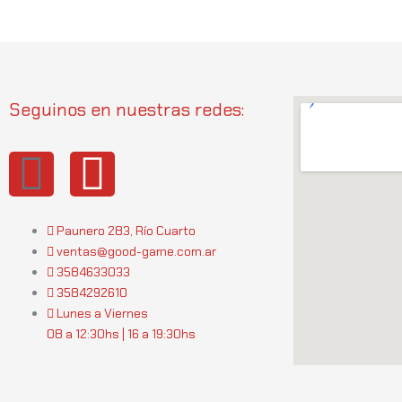
Seguinos en nuestras redes:
I
W
n
h
Paunero 283, Río Cuarto
s
a
ventas@good-game.com.ar
3584633033
t
t
3584292610
Lunes a Viernes
a
s
08 a 12:30hs | 16 a 19:30hs
g
a