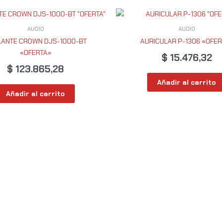
AUDIO
AUDIO
LANTE CROWN DJS-1000-BT
AURICULAR P-1306 «OFER
«OFERTA»
$
15.476,32
$
123.865,28
Añadir al carrito
Añadir al carrito