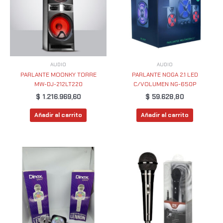
AUDIO
AUDIO
PARLANTE MOONKY TORRE
PARLANTE NOGA 2.1 LED
MW-DJ-212LT220
C/VOLUMEN NG-650P
$
1.216.969,60
$
59.628,80
Añadir al carrito
Añadir al carrito