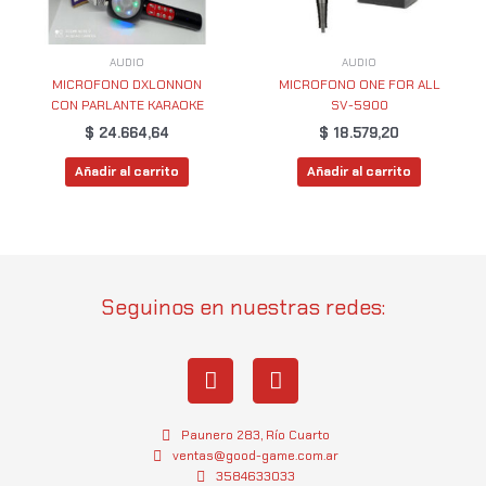
AUDIO
AUDIO
MICROFONO DXLONNON
MICROFONO ONE FOR ALL
CON PARLANTE KARAOKE
SV-5900
$
24.664,64
$
18.579,20
Añadir al carrito
Añadir al carrito
Seguinos en nuestras redes:
I
W
n
h
s
a
t
t
Paunero 283, Río Cuarto
a
s
ventas@good-game.com.ar
g
3584633033
a