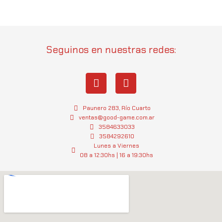
Seguinos en nuestras redes:
I
W
n
h
s
a
t
t
Paunero 283, Río Cuarto
a
s
ventas@good-game.com.ar
g
3584633033
a
3584292610
r
p
Lunes a Viernes
a
p
08 a 12:30hs | 16 a 19:30hs
m