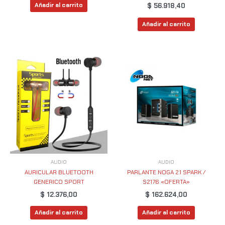
Añadir al carrito
$
56.918,40
Añadir al carrito
AUDIO
AUDIO
AURICULAR BLUETOOTH
PARLANTE NOGA 2.1 SPARK /
GENERICO SPORT
S2176 «OFERTA»
$
12.376,00
$
162.624,00
Añadir al carrito
Añadir al carrito