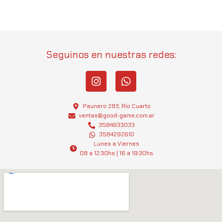
Seguinos en nuestras redes:
I
W
n
h
s
a
t
t
Paunero 283, Río Cuarto
a
s
ventas@good-game.com.ar
g
3584633033
a
3584292610
r
p
Lunes a Viernes
a
p
08 a 12:30hs | 16 a 19:30hs
m