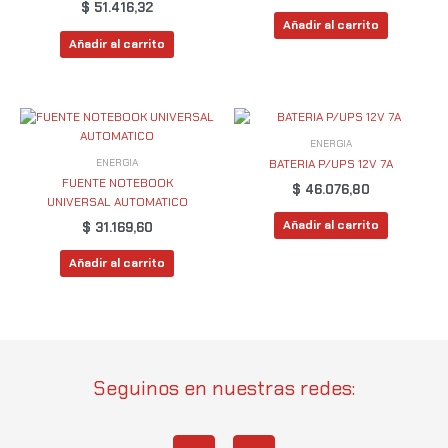
$
51.416,32
Añadir al carrito
Añadir al carrito
ENERGIA
ENERGIA
BATERIA P/UPS 12V 7A
FUENTE NOTEBOOK
$
46.076,80
UNIVERSAL AUTOMATICO
Añadir al carrito
$
31.169,60
Añadir al carrito
Seguinos en nuestras redes:
I
W