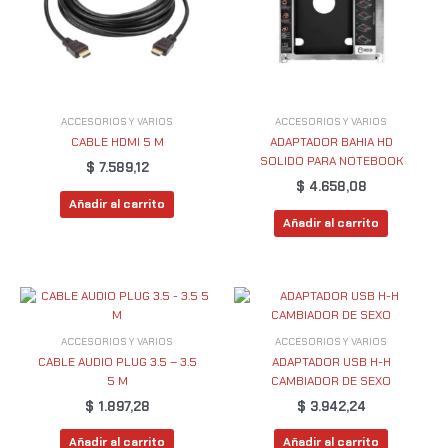
ACCESORIOS Y VARIOS
ACCESORIOS Y VARIOS
CABLE HDMI 5 M
ADAPTADOR BAHIA HD
SOLIDO PARA NOTEBOOK
$
7.589,12
$
4.658,08
Añadir al carrito
Añadir al carrito
ACCESORIOS Y VARIOS
ACCESORIOS Y VARIOS
CABLE AUDIO PLUG 3.5 – 3.5
ADAPTADOR USB H-H
5 M
CAMBIADOR DE SEXO
$
1.897,28
$
3.942,24
Añadir al carrito
Añadir al carrito