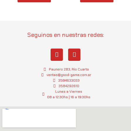
Seguinos en nuestras redes:
I
W
n
h
s
a
t
t
Paunero 283, Río Cuarto
a
s
ventas@good-game.com.ar
g
3584633033
a
3584292610
r
p
Lunes a Viernes
a
p
08 a 12:30hs | 16 a 19:30hs
m