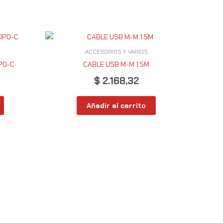
ACCESORIOS Y VARIOS
PO-C
CABLE USB M-M 1.5M
$
2.168,32
Añadir al carrito