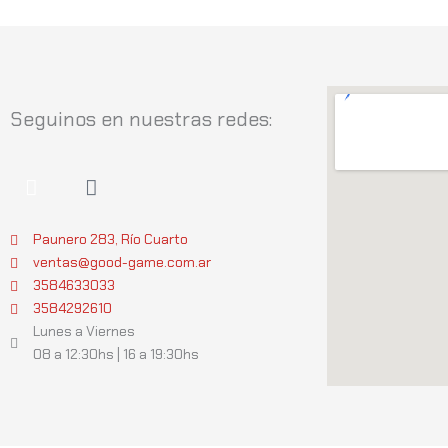
Seguinos en nuestras redes:
I
W
n
h
s
a
t
t
Paunero 283, Río Cuarto
a
s
ventas@good-game.com.ar
g
a
3584633033
r
p
3584292610
a
p
Lunes a Viernes
m
08 a 12:30hs | 16 a 19:30hs