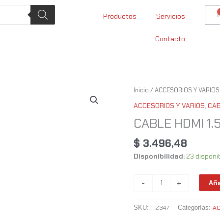
Productos
Servicios
Contacto
CABLE
Inicio
/
ACCESORIOS Y VARIOS
HDMI
ACCESORIOS Y VARIOS
,
CA
1.5
CABLE HDMI 1.
MTS
INT-
$
3.496,48
CO
Disponibilidad:
23 disponi
cantidad
-
+
Aña
1_2347
AC
SKU:
Categorías: