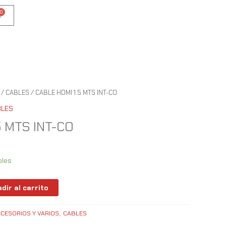
0
Cart
/
CABLES
/ CABLE HDMI 1.5 MTS INT-CO
BLES
5 MTS INT-CO
bles
dir al carrito
CESORIOS Y VARIOS
CABLES
,