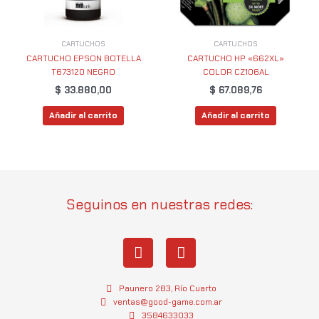
CARTUCHOS
CARTUCHOS
CARTUCHO EPSON BOTELLA
CARTUCHO HP «662XL»
T673120 NEGRO
COLOR CZ106AL
$
33.880,00
$
67.089,76
Añadir al carrito
Añadir al carrito
Seguinos en nuestras redes:
I
W
n
h
s
a
t
t
Paunero 283, Río Cuarto
a
s
ventas@good-game.com.ar
3584633033