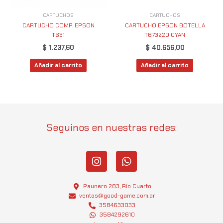
CARTUCHOS
CARTUCHOS
CARTUCHO COMP. EPSON
CARTUCHO EPSON BOTELLA
T631
T673220 CYAN
$
1.237,60
$
40.656,00
Añadir al carrito
Añadir al carrito
Seguinos en nuestras redes:
I
W
n
h
s
a
t
t
Paunero 283, Río Cuarto
a
s
ventas@good-game.com.ar
g
3584633033
a
3584292610
r
p