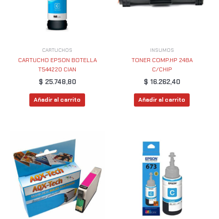
CARTUCHOS
INSUMOS
CARTUCHO EPSON BOTELLA
TONER COMP.HP 248A
T544220 CIAN
C/CHIP
$
25.748,80
$
16.262,40
Añadir al carrito
Añadir al carrito