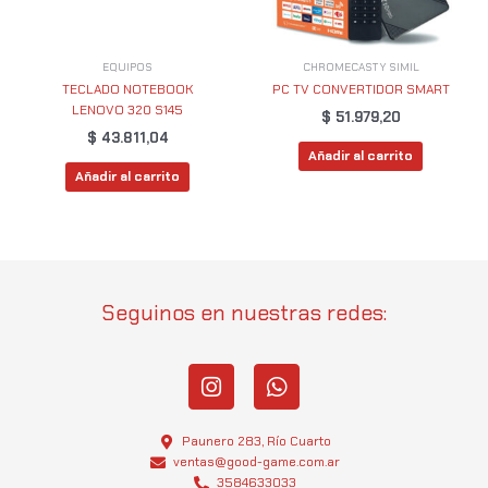
EQUIPOS
CHROMECAST Y SIMIL
TECLADO NOTEBOOK
PC TV CONVERTIDOR SMART
LENOVO 320 S145
$
51.979,20
$
43.811,04
Añadir al carrito
Añadir al carrito
Seguinos en nuestras redes:
I
W
n
h
s
a
t
t
Paunero 283, Río Cuarto
a
s
ventas@good-game.com.ar
3584633033