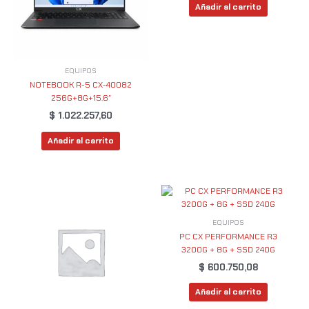
Añadir al carrito
EQUIPOS
NOTEBOOK R-5 CX-40082
256G+8G+15.6″
$
1.022.257,60
Añadir al carrito
EQUIPOS
PC CX PERFORMANCE R3
3200G + 8G + SSD 240G
$
600.750,08
Añadir al carrito