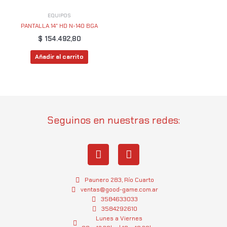
EQUIPOS
PANTALLA 14″ HD N-140 BGA
$
154.492,80
Añadir al carrito
Seguinos en nuestras redes:
I
W
n
h
s
a
t
t
Paunero 283, Río Cuarto
a
s
ventas@good-game.com.ar
g
3584633033
a
3584292610
r
p
Lunes a Viernes
a
p