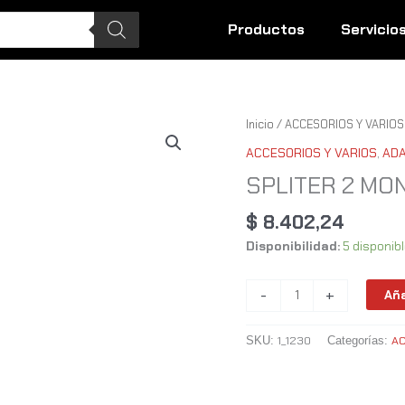
Productos
Servicio
SPLITER
Inicio
/
ACCESORIOS Y VARIOS
2
ACCESORIOS Y VARIOS
,
AD
MONITORES
SPLITER 2 MO
HDMI
cantidad
$
8.402,24
Disponibilidad:
5 disponib
-
+
Aña
1_1230
AC
SKU:
Categorías: