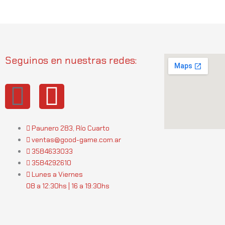
Seguinos en nuestras redes:
I
W
n
h
Paunero 283, Río Cuarto
s
a
ventas@good-game.com.ar
3584633033
t
t
3584292610
Lunes a Viernes
a
s
08 a 12:30hs | 16 a 19:30hs
g
a