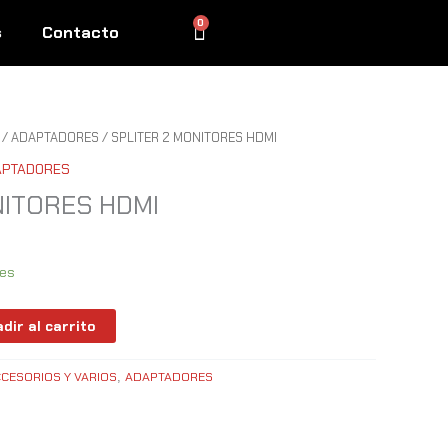
0
Cart
s
Contacto
/
ADAPTADORES
/ SPLITER 2 MONITORES HDMI
APTADORES
NITORES HDMI
les
dir al carrito
CESORIOS Y VARIOS
ADAPTADORES
,