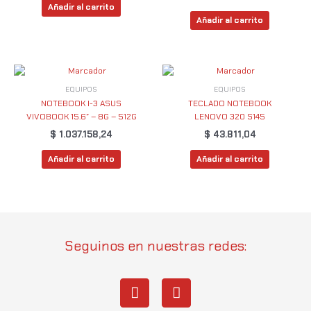
Añadir al carrito
Añadir al carrito
EQUIPOS
EQUIPOS
NOTEBOOK I-3 ASUS
TECLADO NOTEBOOK
VIVOBOOK 15.6″ – 8G – 512G
LENOVO 320 S145
$
1.037.158,24
$
43.811,04
Añadir al carrito
Añadir al carrito
Seguinos en nuestras redes:
I
W
n
h