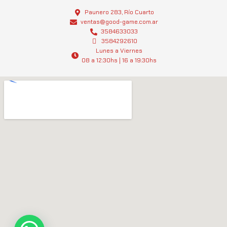
s
a
t
t
Paunero 283, Río Cuarto
a
s
ventas@good-game.com.ar
g
3584633033
a
3584292610
r
p
Lunes a Viernes
a
p
08 a 12:30hs | 16 a 19:30hs
m