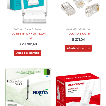
CONECTIVIDAD Y REDES
ACCESORIOS DE RED
ROUTER TP-LINK WR-820N
PLUG RJ45 CAT-5
300M
$
271,04
$
29.702,40
Añadir al carrito
Añadir al carrito