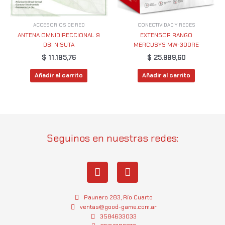
ACCESORIOS DE RED
CONECTIVIDAD Y REDES
ANTENA OMNIDIRECCIONAL 9
EXTENSOR RANGO
DBI NISUTA
MERCUSYS MW-300RE
$
11.185,76
$
25.989,60
Añadir al carrito
Añadir al carrito
Seguinos en nuestras redes:
I
W
n
h
s
a
t
t
Paunero 283, Río Cuarto
a
s
ventas@good-game.com.ar
g
3584633033
a