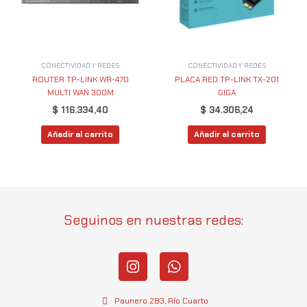
CONECTIVIDAD Y REDES
CONECTIVIDAD Y REDES
ROUTER TP-LINK WR-470
PLACA RED TP-LINK TX-201
MULTI WAN 300M
GIGA
$
116.334,40
$
34.306,24
Añadir al carrito
Añadir al carrito
Seguinos en nuestras redes:
I
W
n
h
s
a
t
t
Paunero 283, Río Cuarto