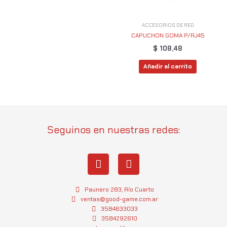
ACCESORIOS DE RED
CAPUCHON GOMA P/RJ45
$
108,48
Añadir al carrito
Seguinos en nuestras redes:
I
W
n
h
s
a
t
t
Paunero 283, Río Cuarto
a
s
ventas@good-game.com.ar
g
3584633033
a
3584292610
r
p