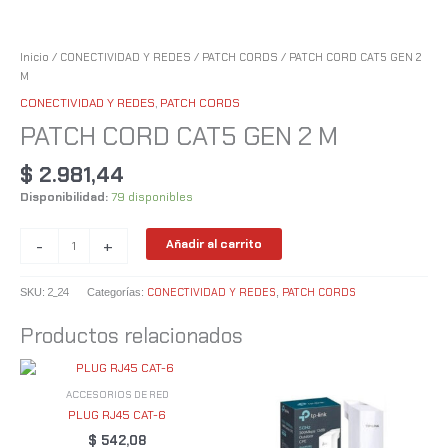
Inicio
/
CONECTIVIDAD Y REDES
/
PATCH CORDS
/ PATCH CORD CAT5 GEN 2
M
CONECTIVIDAD Y REDES
,
PATCH CORDS
PATCH CORD CAT5 GEN 2 M
$
2.981,44
Disponibilidad:
79 disponibles
-
+
Añadir al carrito
2_24
CONECTIVIDAD Y REDES
PATCH CORDS
SKU:
Categorías:
,
Productos relacionados
ACCESORIOS DE RED
PLUG RJ45 CAT-6
$
542,08