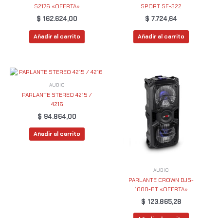
S2176 «OFERTA»
SPORT SF-322
$
162.624,00
$
7.724,64
Añadir al carrito
Añadir al carrito
AUDIO
PARLANTE STEREO 4215 /
4216
$
94.864,00
Añadir al carrito
AUDIO
PARLANTE CROWN DJS-
1000-BT «OFERTA»
$
123.865,28