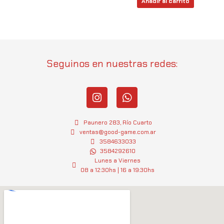
Añadir al carrito
Seguinos en nuestras redes:
I
W
n
h
s
a
t
t
Paunero 283, Río Cuarto
a
s
ventas@good-game.com.ar
g
3584633033
a
3584292610
r
p
Lunes a Viernes
a
p
08 a 12:30hs | 16 a 19:30hs
m