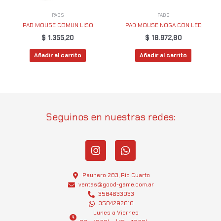
PADS
PADS
PAD MOUSE COMUN LISO
PAD MOUSE NOGA CON LED
$
1.355,20
$
18.972,80
Añadir al carrito
Añadir al carrito
Seguinos en nuestras redes:
I
W
n
h
s
a
t
t
Paunero 283, Río Cuarto
a
s
ventas@good-game.com.ar
g
3584633033
a
3584292610
r
p
Lunes a Viernes
a
p