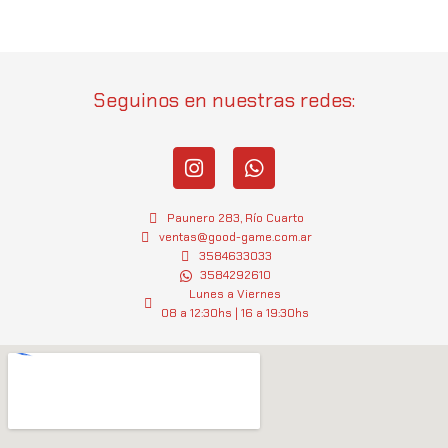
Seguinos en nuestras redes:
I
W
n
h
s
a
t
t
Paunero 283, Río Cuarto
a
s
ventas@good-game.com.ar
g
3584633033
a
3584292610
r
p
Lunes a Viernes
a
p
08 a 12:30hs | 16 a 19:30hs
m