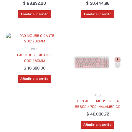
$
86.632,00
$
30.444,96
Añadir al carrito
Añadir al carrito
PADS
PAD MOUSE GIGANTE
900*280MM
$
16.696,80
Añadir al carrito
KITS
TECLADO + MOUSE NOGA
S5600 / 700 INALAMBRICO
$
46.038,72
Añadir al carrito