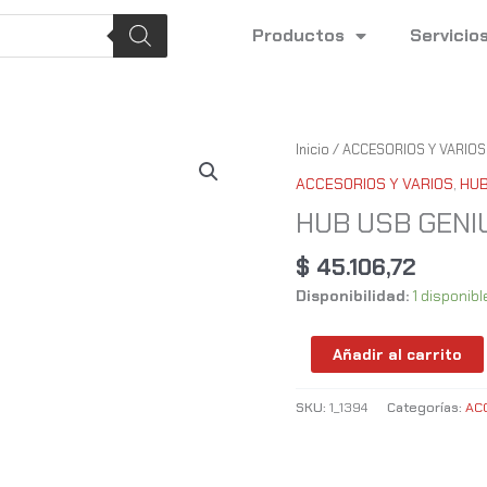
Productos
Servicio
HUB
Inicio
/
ACCESORIOS Y VARIOS
USB
ACCESORIOS Y VARIOS
,
HUB
GENIUS
HUB USB GENI
UH-
500
$
45.106,72
USBX2
Disponibilidad:
1 disponibl
HDMI,
USB-
C
Añadir al carrito
cantidad
SKU:
1_1394
Categorías:
AC