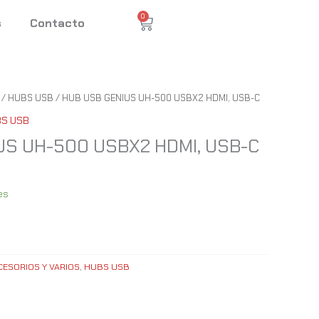
0
Cart
s
Contacto
/
HUBS USB
/ HUB USB GENIUS UH-500 USBX2 HDMI, USB-C
S USB
US UH-500 USBX2 HDMI, USB-C
es
CESORIOS Y VARIOS
,
HUBS USB