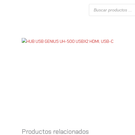
Ir
Búsqueda
al
de
productos
contenido
Productos relacionados