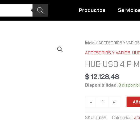
Productos
Servicio
HUB
Inicio
/
ACCESORIOS Y VARIOS
USB
ACCESORIOS Y VARIOS
,
HUB
4
HUB USB 4 P 
P
MARVO
$
12.128,48
3.0
Disponibilidad:
3 disponib
UH008
cantidad
-
+
Aña
1_1185
AC
SKU:
Categorías: