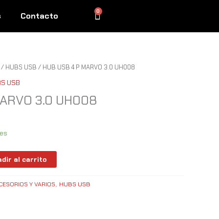
0
Cart
s
Contacto
/
HUBS USB
/ HUB USB 4 P MARVO 3.0 UH008
S USB
MARVO 3.0 UH008
les
dir al carrito
CESORIOS Y VARIOS
HUBS USB
,