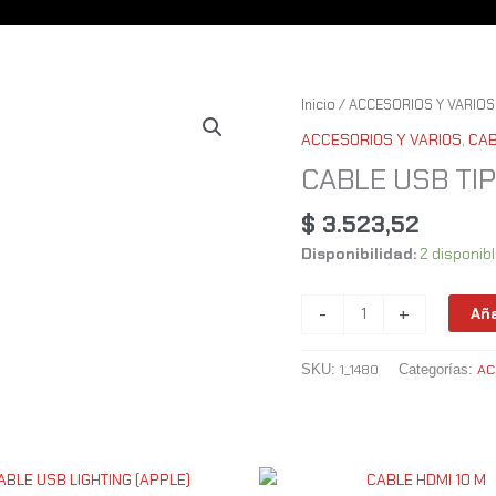
CABLE
Inicio
/
ACCESORIOS Y VARIOS
USB
ACCESORIOS Y VARIOS
,
CA
TIPO-
CABLE USB TIP
C
-
$
3.523,52
1.5
Disponibilidad:
2 disponib
M
TRENZA
cantidad
-
+
Aña
1_1480
AC
SKU:
Categorías: