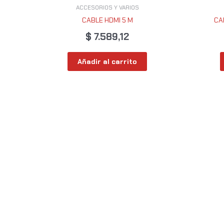
ACCESORIOS Y VARIOS
CABLE HDMI 5 M
CA
$
7.589,12
Añadir al carrito