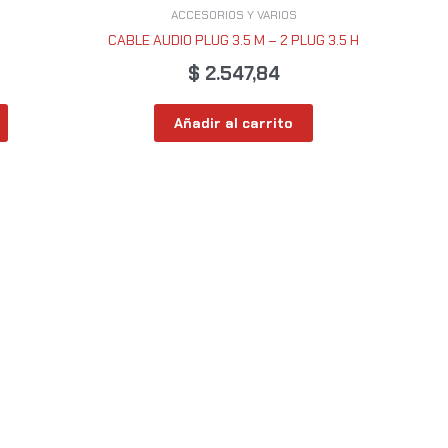
ACCESORIOS Y VARIOS
CABLE AUDIO PLUG 3.5 M – 2 PLUG 3.5 H
$
2.547,84
Añadir al carrito