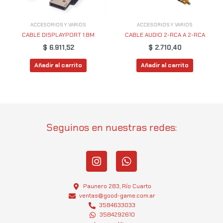
ACCESORIOS Y VARIOS
ACCESORIOS Y VARIOS
CABLE DISPLAYPORT 1.8M
CABLE AUDIO 2-RCA A 2-RCA
$
6.911,52
$
2.710,40
Añadir al carrito
Añadir al carrito
Seguinos en nuestras redes:
I
W
n
h
s
a
t
t
Paunero 283, Río Cuarto
a
s
ventas@good-game.com.ar
g
3584633033
a
3584292610
r
p