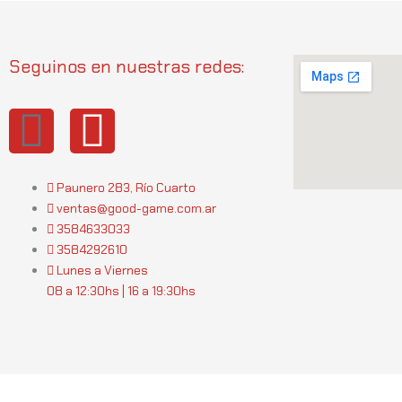
Seguinos en nuestras redes:
I
W
n
h
Paunero 283, Río Cuarto
s
a
ventas@good-game.com.ar
3584633033
t
t
3584292610
Lunes a Viernes
a
s
08 a 12:30hs | 16 a 19:30hs
g
a
r
p