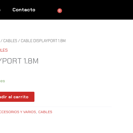
s
Contacto
0
Cart
/
CABLES
/ CABLE DISPLAYPORT 1.8M
BLES
YPORT 1.8M
les
dir al carrito
CCESORIOS Y VARIOS
CABLES
,