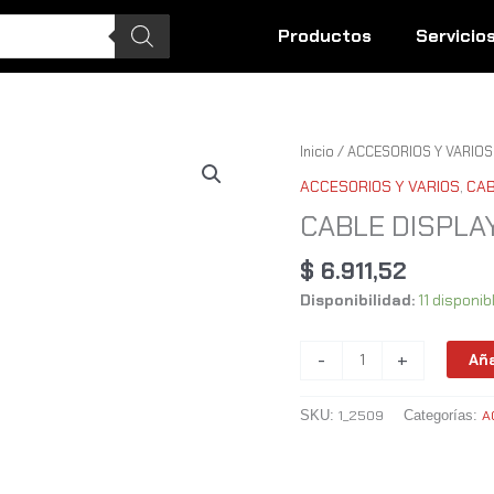
Productos
Servicio
CABLE
Inicio
/
ACCESORIOS Y VARIOS
DISPLAYPORT
ACCESORIOS Y VARIOS
,
CA
1.8M
CABLE DISPLA
cantidad
$
6.911,52
Disponibilidad:
11 disponib
-
+
Aña
1_2509
A
SKU:
Categorías: