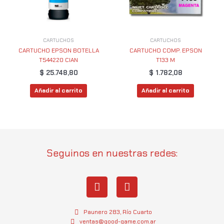
CARTUCHOS
CARTUCHOS
CARTUCHO EPSON BOTELLA
CARTUCHO COMP. EPSON
T544220 CIAN
T133 M
$
25.748,80
$
1.782,08
Añadir al carrito
Añadir al carrito
Seguinos en nuestras redes:
I
W
n
h
s
a
t
t
Paunero 283, Río Cuarto
a
s
ventas@good-game.com.ar