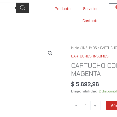
Productos
Servicios
Contacto
CARTUCHO
Inicio
/
INSUMOS
/
CARTUCH
COMP.
CARTUCHOS
,
INSUMOS
EPSON
CARTUCHO COM
BOTELLA
MAGENTA
T664
MAGENTA
$
5.692,96
cantidad
Disponibilidad:
2 disponib
-
+
Aña