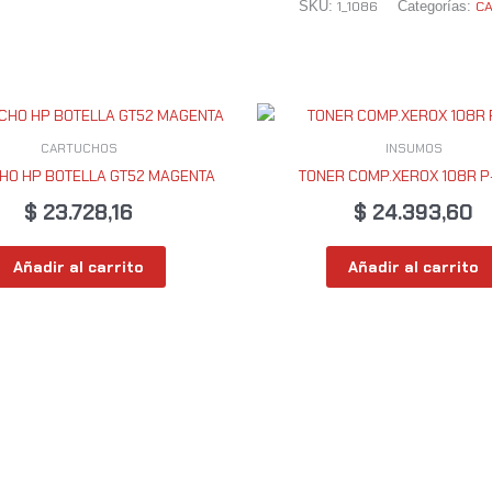
1_1086
C
SKU:
Categorías:
CARTUCHOS
INSUMOS
HO HP BOTELLA GT52 MAGENTA
TONER COMP.XEROX 108R P
$
23.728,16
$
24.393,60
Añadir al carrito
Añadir al carrito