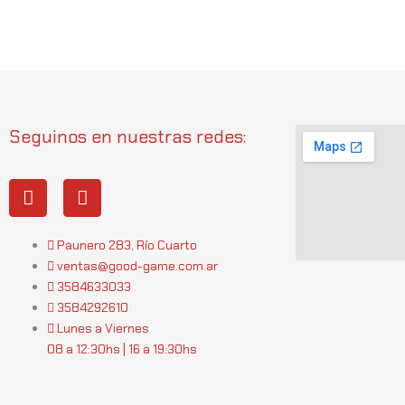
Seguinos en nuestras redes:
I
W
n
h
s
a
t
t
Paunero 283, Río Cuarto
a
s
ventas@good-game.com.ar
g
a
3584633033
r
p
3584292610
a
p
Lunes a Viernes
m
08 a 12:30hs | 16 a 19:30hs