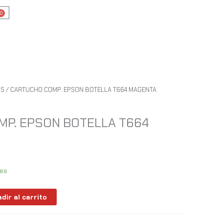
0
Cart
OS
/ CARTUCHO COMP. EPSON BOTELLA T664 MAGENTA
P. EPSON BOTELLA T664
les
dir al carrito