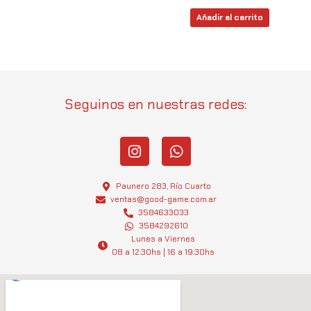
Añadir al carrito
Seguinos en nuestras redes:
I
W
n
h
s
a
t
t
Paunero 283, Río Cuarto
a
s
ventas@good-game.com.ar
g
3584633033
a
3584292610
r
p
Lunes a Viernes
a
p
08 a 12:30hs | 16 a 19:30hs
m