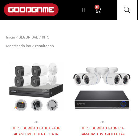
Ir
0
Cart
al
contenido
Inicio
/
SEGURIDAD
/ KITS
Mostrando los 2 resultados
KITS
KITS
KIT SEGURIDAD DAHUA 240G
KIT SEGURIDAD GADNIC 4
4CAM-DVR-FUENTE-CAJA
CAMARAS+DVR «OFERTA»