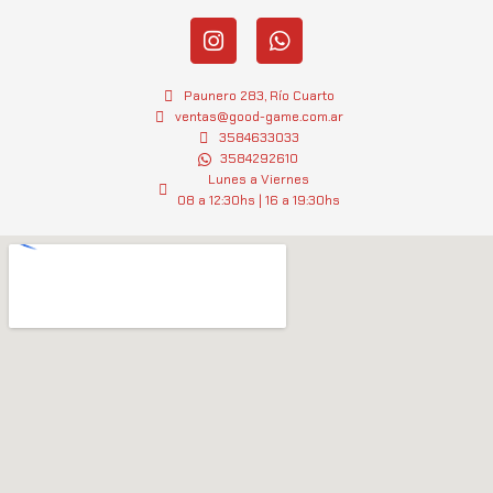
I
W
n
h
s
a
t
t
Paunero 283, Río Cuarto
a
s
ventas@good-game.com.ar
g
3584633033
a
3584292610
r
p
Lunes a Viernes
a
p
08 a 12:30hs | 16 a 19:30hs
m